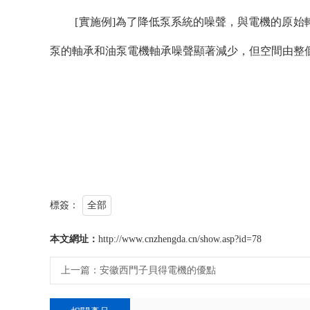
[實施例]為了降低泵系統的噪聲，與電機的原始轉速143
泵的軸承和油泵電機軸承噪聲顯著減少，但空間由整
標簽：
全部
本文網址：
http://www.cnzhengda.cn/show.asp?id=78
上一篇：
安徽西門子貝得電機的優點