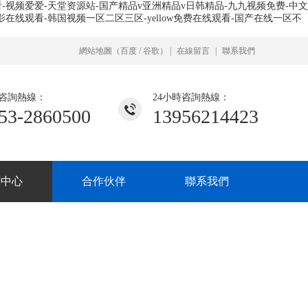
-视频爱爱-天堂资源站-国产精品v亚洲精品v日韩精品-九九视频免费-中文
在线观看-韩国视频一区二区三区-yellow免费在线观看-国产在线一区不
網站地圖
（
百度
/
谷歌
）
|
在線留言
|
聯系我們
咨詢熱線：
24小時咨詢熱線：
53-2860500
13956214423
聞中心
合作伙伴
聯系我們