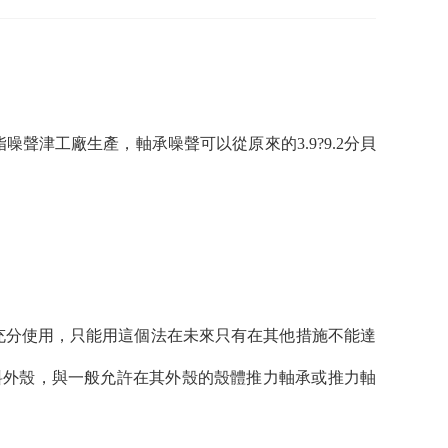
津工廠生產，軸承噪聲可以從原來的3.9?9.2分貝
充分使用，只能用這個法在未來只有在其他措施不能達
料外殼，與一般允許在其外殼的殼體推力軸承或推力軸