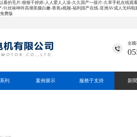
以看的毛片-狠狠干婷婷-人人爱人人澡-久久国产一级片-久草手机在线观看
91丝袜呻吟高潮美腿白嫩-香蕉a视频-福利国产在线-亚洲AV成人无码电影
1免费版
全國
05
系列
案例展示
服務于支持
新