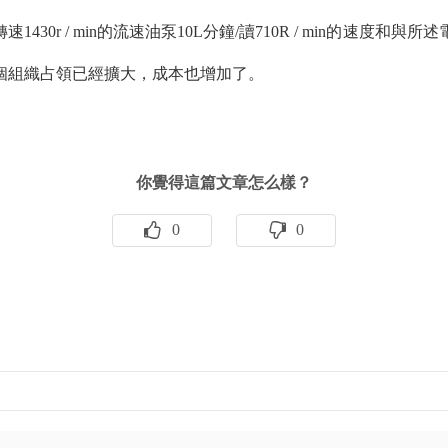
0r / min的流速油泵10L分鐘/讀710R / min的速度
個組織占領已經擴大，成本也增加了。
你覺得這篇文章怎么樣？
0
0