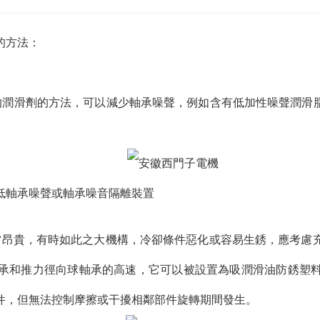
的方法：
劑的方法，可以減少軸承噪聲，例如含有低加性噪聲潤滑脂噪聲
軸承噪聲或軸承噪音隔離裝置
當昂貴，有時如此之大機構，冷卻條件惡化或容易生銹，應考慮
承和推力徑向球軸承的高速，它可以被設置為吸潤滑油防銹塑
件，但無法控制摩擦或干擾相鄰部件旋轉期間發生。