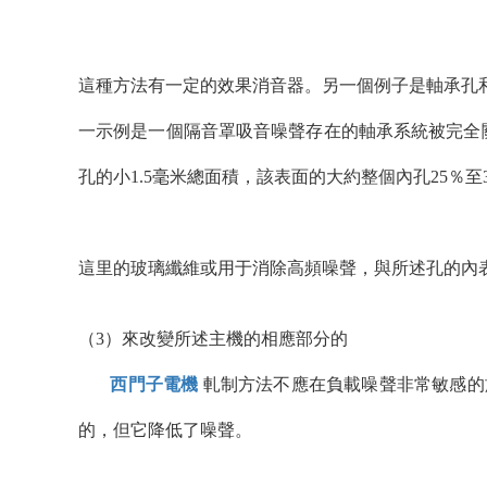
這種方法有一定的效果消音器。另一個例子是軸承孔
一示例是一個隔音罩吸音噪聲存在的軸承系統被完全關閉
孔的小1.5毫米總面積，該表面的大約整個內孔25％至
這里的玻璃纖維或用于消除高頻噪聲，與所述孔的內
（3）來改變所述主機的相應部分的
西門子電機
軋制方法不應在負載噪聲非常敏感的
的，但它降低了噪聲。