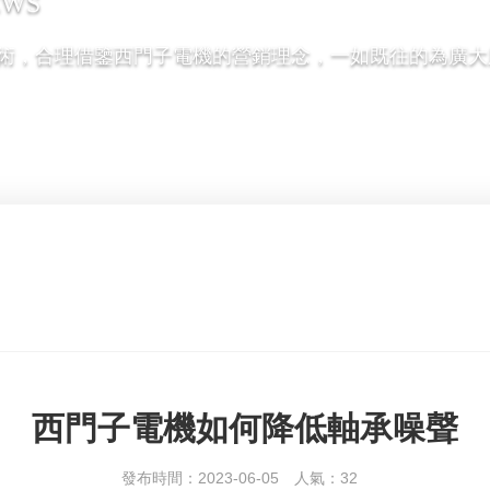
EWS
術，合理借鑒西門子電機的營銷理念，一如既往的為廣大
西門子電機如何降低軸承噪聲
發布時間：2023-06-05
人氣：
32