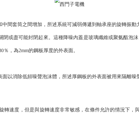
和中間套筒之間增加，所述系統可減弱傳遞到軸承座的旋轉振動
或盡可能封閉起來。這種降噪內蓋是玻璃纖維或聚氨酯泡沫，鋼板
30％，為2mm的鋼板厚度的外表面。
表面以消除低頻噪聲泡沫體，所述厚鋼板的外表面被用來隔離噪
旋轉速度，但是與旋轉速度非常敏感，在條件允許的情況下，