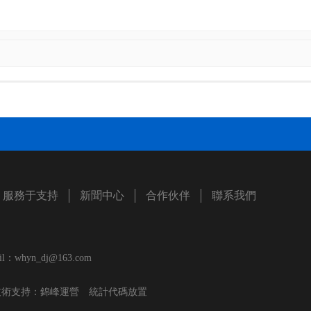
服務于支持
新聞中心
合作伙伴
聯系我們
yn_dj@163.com
術支持：
錦峰運營
統計代碼放置