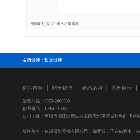
美國加利福尼亞州洛杉磯網友
友情鏈接：
暫無鏈接
網站首頁
關于我們
產品系列
案例展示
業務熱線：0553-2860500
聯系電話：13956214423
公司地址：蕪湖市鳩江區蕪湖亞夏國際汽車商城11#樓 E-Mail：wh
版權所有 ? 蕪湖儀能電機有限公司 備案號：
正在備案中
技